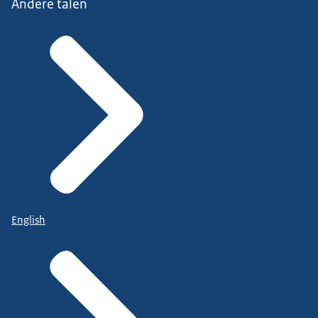
Andere talen
English