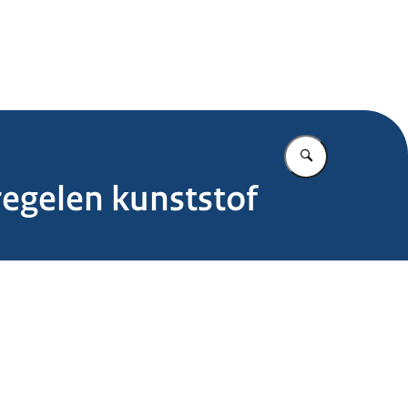
.nl
Vul in wat u z
regelen kunststof