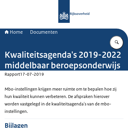
Naar de homepage van Rijksoverheid
Rijksoverheid
Home
Documenten
Vu
Kwaliteitsagenda's 2019-2022
middelbaar beroepsonderwijs
Rapport
17-07-2019
Mbo-instellingen krijgen meer ruimte om te bepalen hoe zij
hun kwaliteit kunnen verbeteren. De afspraken hierover
worden vastgelegd in de kwaliteitsagenda's van de mbo-
instellingen.
Bijlagen