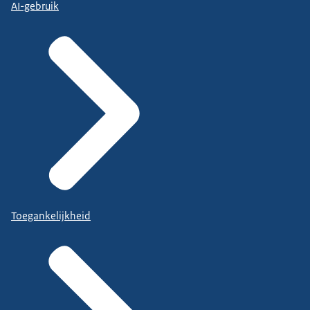
AI-gebruik
Toegankelijkheid