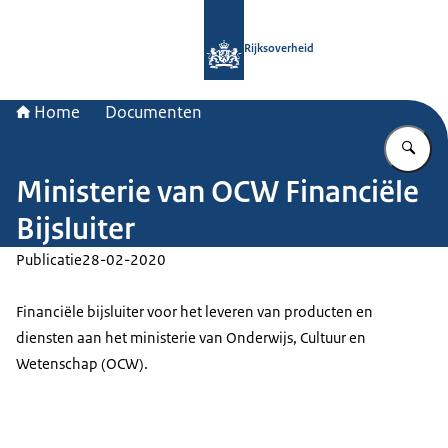
Naar de homepage van Rijksoverheid
Rijksoverheid
Home
Documenten
Vu
Ministerie van OCW Financiële
Bijsluiter
Publicatie
28-02-2020
Financiële bijsluiter voor het leveren van producten en
diensten aan het ministerie van Onderwijs, Cultuur en
Wetenschap (OCW).