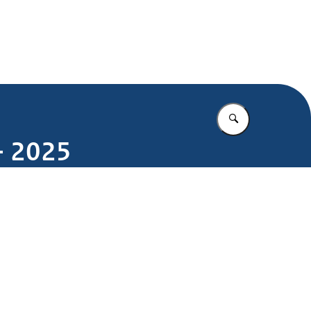
.nl
Vul in wat u z
 - 2025