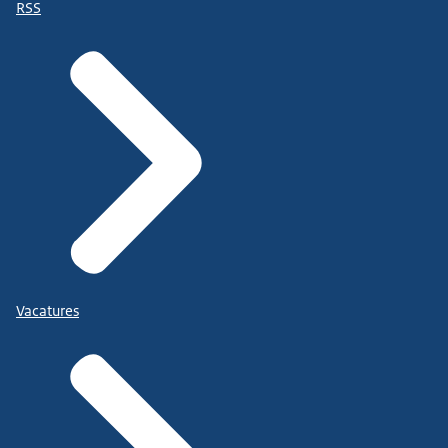
RSS
Vacatures