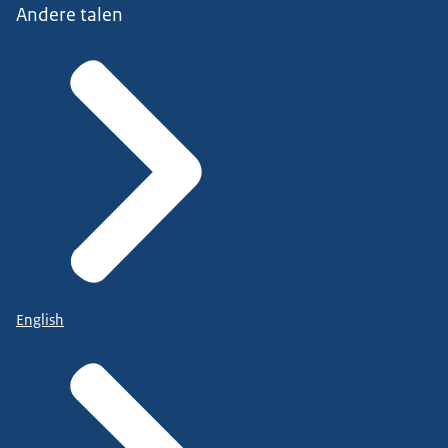
Andere talen
English