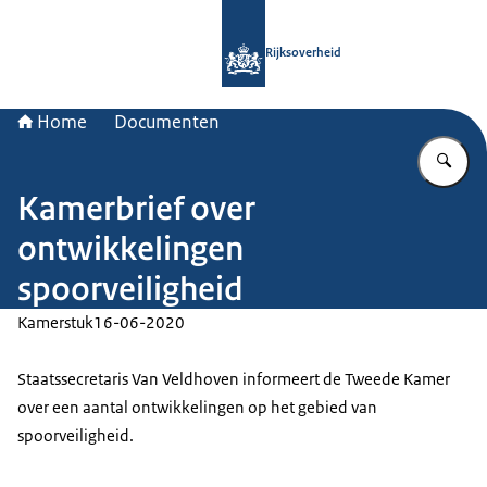
Naar de homepage van Rijksoverheid
Rijksoverheid
Home
Documenten
Vu
Kamerbrief over
ontwikkelingen
spoorveiligheid
Kamerstuk
16-06-2020
Staatssecretaris Van Veldhoven informeert de Tweede Kamer
over een aantal ontwikkelingen op het gebied van
spoorveiligheid.