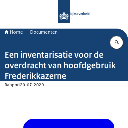
Naar de homepage van Rijksoverheid
Rijksoverheid
Home
Documenten
Vu
Een inventarisatie voor de
overdracht van hoofdgebruik
Frederikkazerne
Rapport
20-07-2020