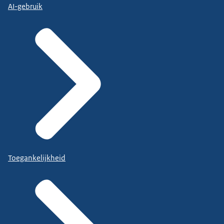
AI-gebruik
Toegankelijkheid