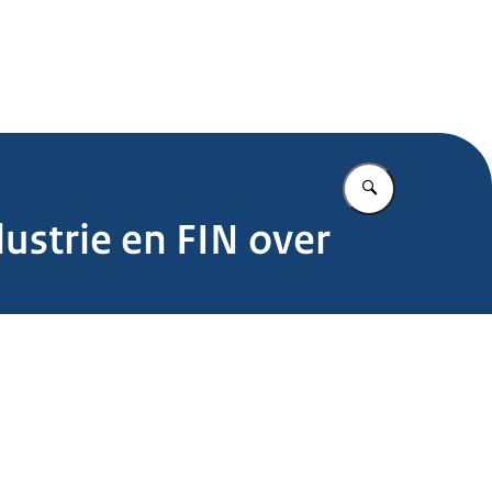
.nl
Vul in wat u z
ustrie en FIN over