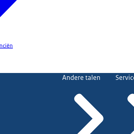
anciën
Andere talen
Servic