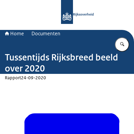
Naar de homepage van Rijksoverheid
Rijksoverheid
Home
Documenten
Vu
Tussentijds Rijksbreed beeld
over 2020
Rapport
24-09-2020