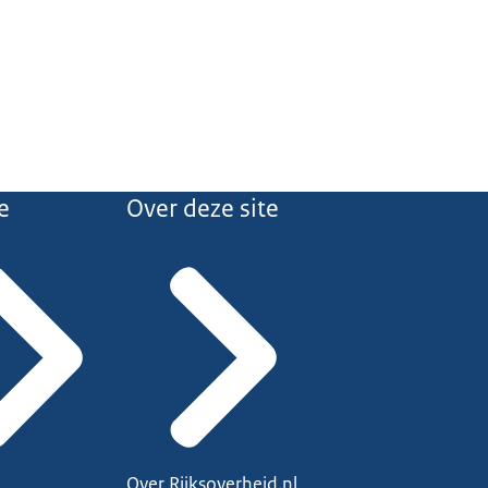
e
Over deze site
Over Rijksoverheid.nl