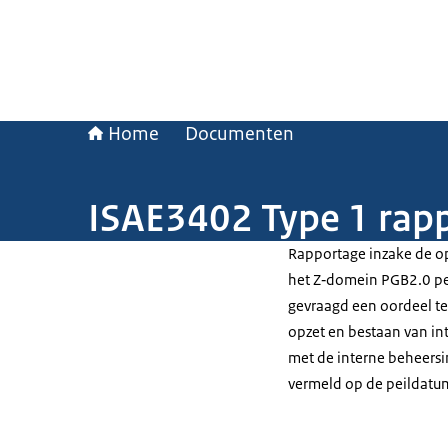
Home
Documenten
ISAE3402 Type 1 rap
Rapportage inzake de o
het Z‐domein PGB2.0 per 
gevraagd een oordeel te
opzet en bestaan van i
met de interne beheersin
vermeld op de peildatum