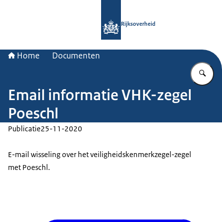
Naar de homepage van Rijksoverheid
Rijksoverheid
Home
Documenten
Vu
Email informatie VHK-zegel
Poeschl
Publicatie
25-11-2020
E-mail wisseling over het veiligheidskenmerkzegel-zegel
met Poeschl.