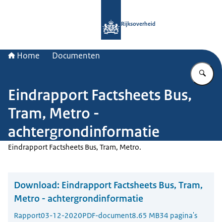
Naar de homepage van Rijksoverheid
Rijksoverheid
Home
Documenten
Vu
Eindrapport Factsheets Bus,
Tram, Metro -
achtergrondinformatie
Eindrapport Factsheets Bus, Tram, Metro.
Download:
Eindrapport Factsheets Bus, Tram,
Metro - achtergrondinformatie
Rapport
03-12-2020
PDF-document
8.65 MB
34 pagina's