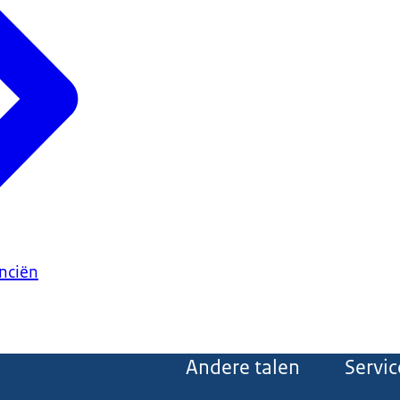
anciën
Andere talen
Servic