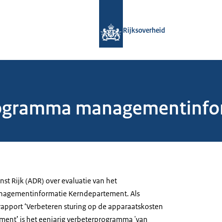
Naar de homepage van Rijksoverheid
Rijksoverheid
programma managementinfo
st Rijk (ADR) over evaluatie van het
agementinformatie Kerndepartement. Als
apport ‘Verbeteren sturing op de apparaatskosten
ent’ is het eenjarig verbeterprogramma 'van