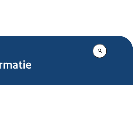
.nl
Vul in wat u z
rmatie