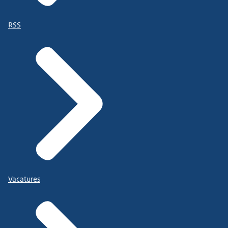
RSS
Vacatures