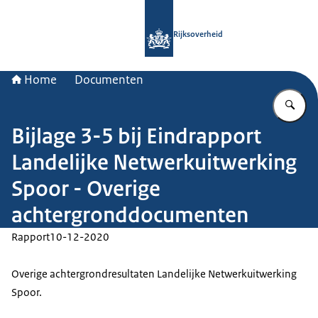
Naar de homepage van Rijksoverheid
Rijksoverheid
Home
Documenten
Vu
Bijlage 3-5 bij Eindrapport
Landelijke Netwerkuitwerking
Spoor - Overige
achtergronddocumenten
Rapport
10-12-2020
Overige achtergrondresultaten Landelijke Netwerkuitwerking
Spoor.