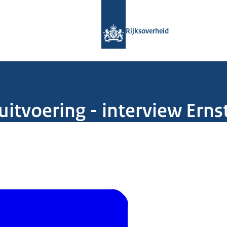
Naar de homepage van Rijksoverheid
Rijksoverheid
itvoering - interview Ern