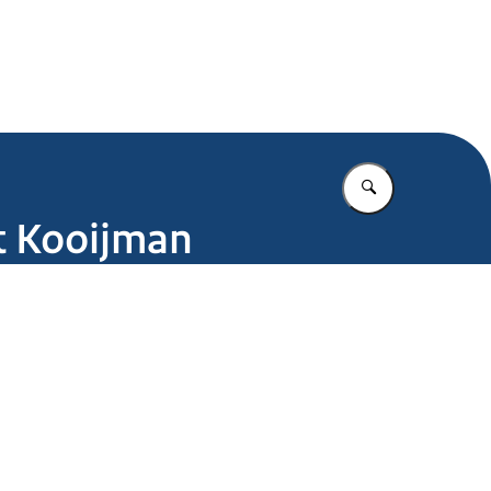
.nl
Vul in wat u z
st Kooijman