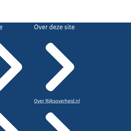
e
Over deze site
Over Rijksoverheid.nl