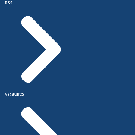
RSS
Vacatures