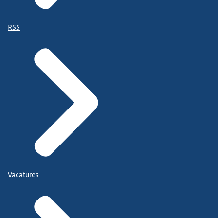
RSS
Vacatures