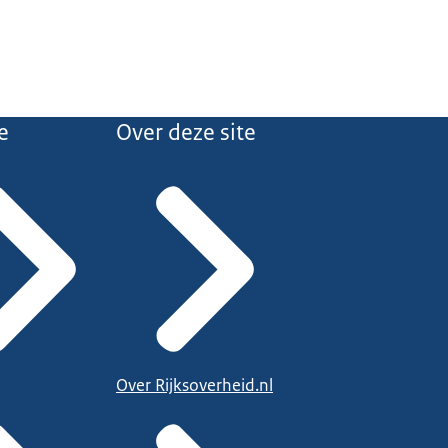
e
Over deze site
Over Rijksoverheid.nl