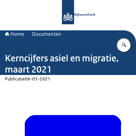
Naar de homepage van Rijksoverheid
Rijksoverheid
Home
Documenten
Vu
Kerncijfers asiel en migratie,
maart 2021
Publicatie
06-05-2021