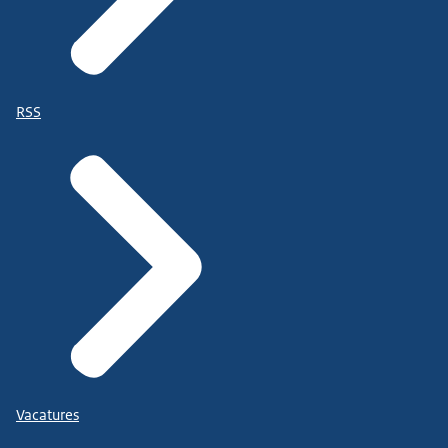
RSS
Vacatures