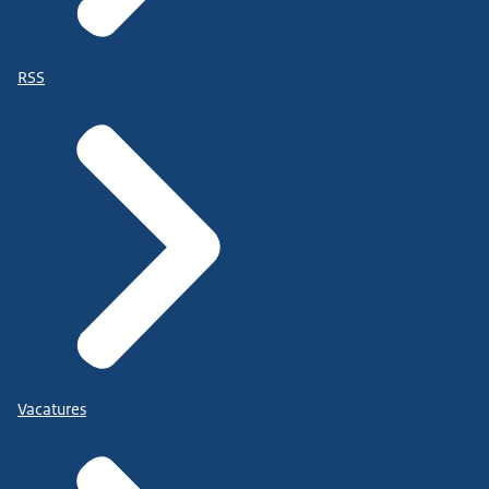
RSS
Vacatures