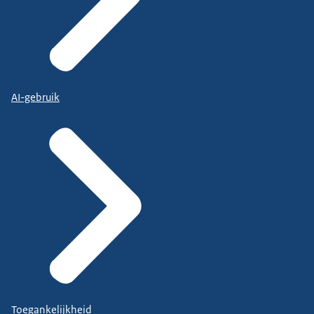
AI-gebruik
Toegankelijkheid