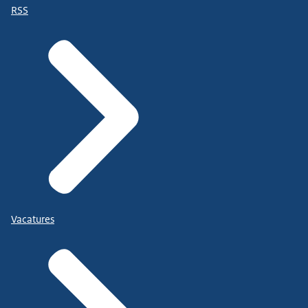
RSS
Vacatures