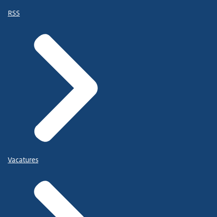
RSS
Vacatures