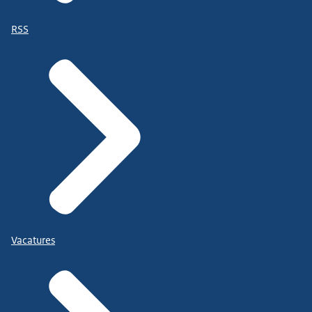
RSS
Vacatures