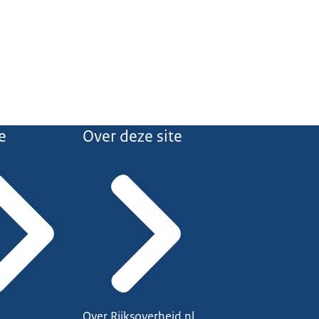
e
Over deze site
Over Rijksoverheid.nl