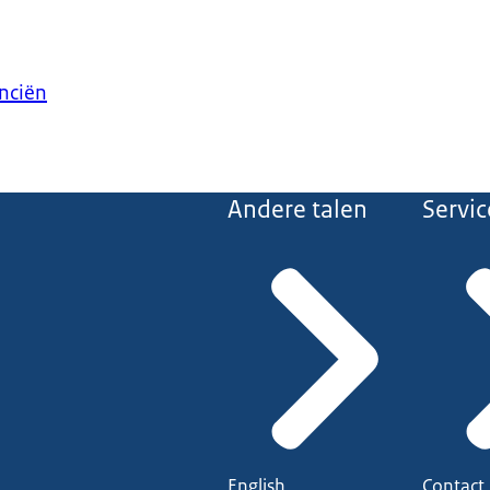
anciën
Andere talen
Servic
English
Contact