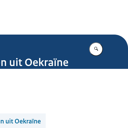
.nl
Vul in wat u z
n uit Oekraïne
n uit Oekraïne