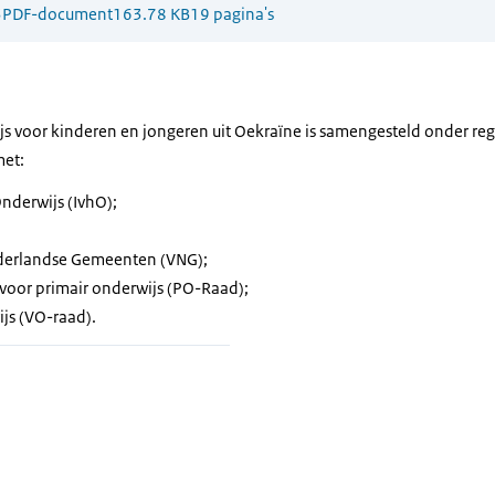
3
PDF-document
163.78 KB
19 pagina's
s voor kinderen en jongeren uit Oekraïne is samengesteld onder regi
et:
Onderwijs (IvhO);
ederlandse Gemeenten (VNG);
 voor primair onderwijs (PO-Raad);
js (VO-raad).