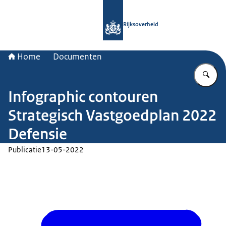
Naar de homepage van Rijksoverheid
Rijksoverheid
Home
Documenten
Vu
Infographic contouren
Strategisch Vastgoedplan 2022
Defensie
Publicatie
13-05-2022