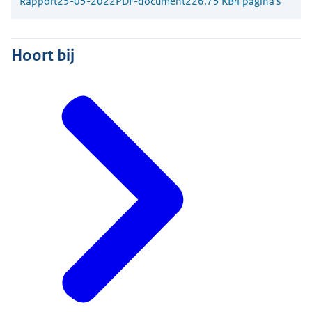
Rapport
25-05-2022
PDF-document
226.75 KB
4 pagina's
Hoort bij