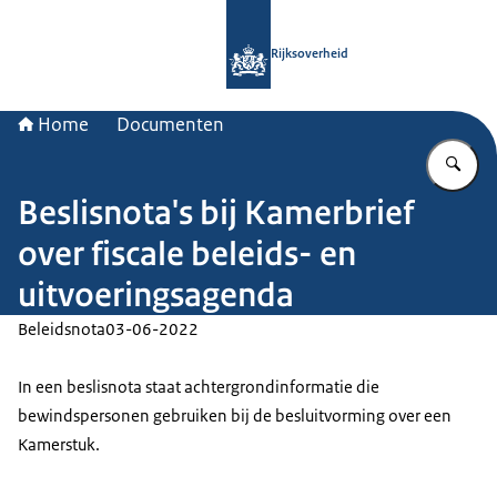
Naar de homepage van Rijksoverheid
Rijksoverheid
Home
Documenten
Vu
Beslisnota's bij Kamerbrief
over fiscale beleids- en
uitvoeringsagenda
Beleidsnota
03-06-2022
In een beslisnota staat achtergrondinformatie die
bewindspersonen gebruiken bij de besluitvorming over een
Kamerstuk.