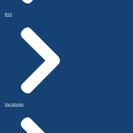
RSS
Vacatures