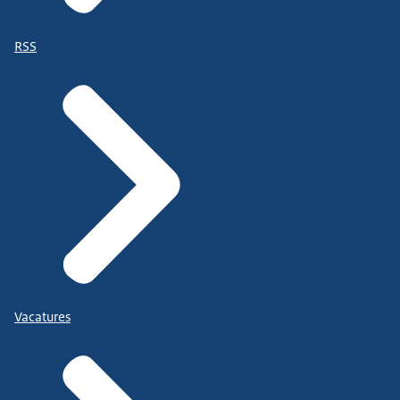
RSS
Vacatures