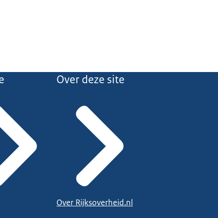
e
Over deze site
Over Rijksoverheid.nl