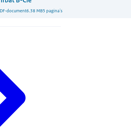
nfbat B-Cie
DF-document
6.38 MB
5 pagina's