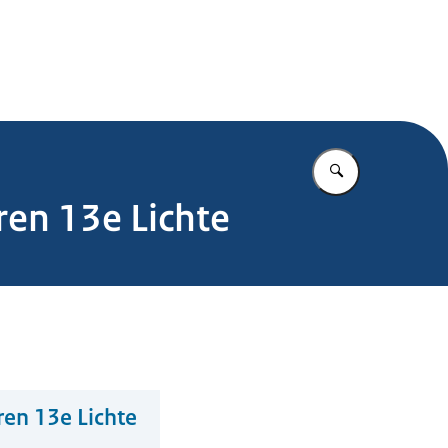
.nl
Vul in wat u z
ren 13e Lichte
ren 13e Lichte