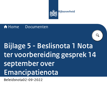
Naar de homepage van Rijksoverheid
Rijksoverheid
Home
Documenten
Vu
Bijlage 5 - Beslisnota 1 Nota
ter voorbereiding gesprek 14
september over
Emancipatienota
Beleidsnota
02-09-2022