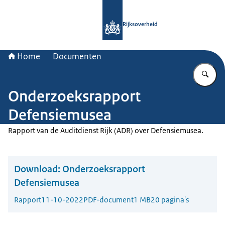
Naar de homepage van Rijksoverheid
Rijksoverheid
Home
Documenten
Vu
Onderzoeksrapport
Defensiemusea
Rapport van de Auditdienst Rijk (ADR) over Defensiemusea.
Download:
Onderzoeksrapport
Defensiemusea
Rapport
11-10-2022
PDF-document
1 MB
20 pagina's