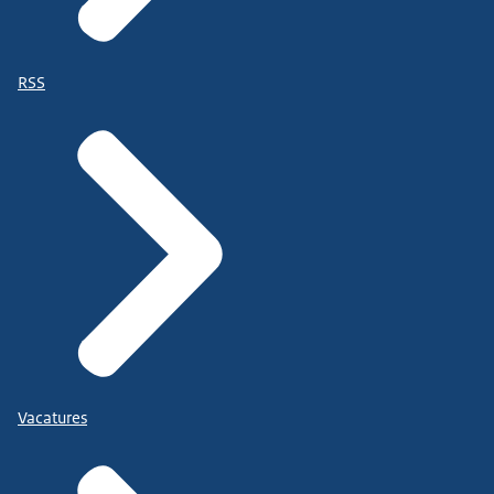
RSS
Vacatures