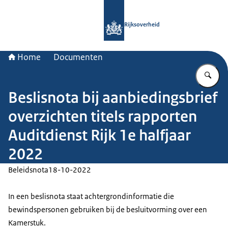
Naar de homepage van Rijksoverheid
Rijksoverheid
Home
Documenten
Vu
Beslisnota bij aanbiedingsbrief
overzichten titels rapporten
Auditdienst Rijk 1e halfjaar
2022
Beleidsnota
18-10-2022
In een beslisnota staat achtergrondinformatie die
bewindspersonen gebruiken bij de besluitvorming over een
Kamerstuk.