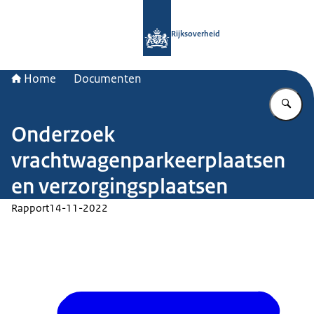
Naar de homepage van Rijksoverheid
Rijksoverheid
Home
Documenten
Vu
Onderzoek
vrachtwagenparkeerplaatsen
en verzorgingsplaatsen
Rapport
14-11-2022