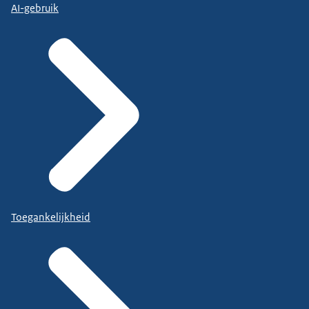
AI-gebruik
Toegankelijkheid