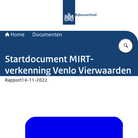
Naar de homepage van Rijksoverheid
Rijksoverheid
Home
Documenten
Vu
Startdocument MIRT-
verkenning Venlo Vierwaarden
Rapport
14-11-2022