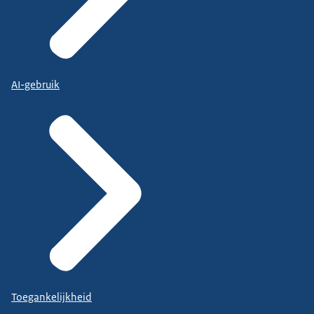
AI-gebruik
Toegankelijkheid