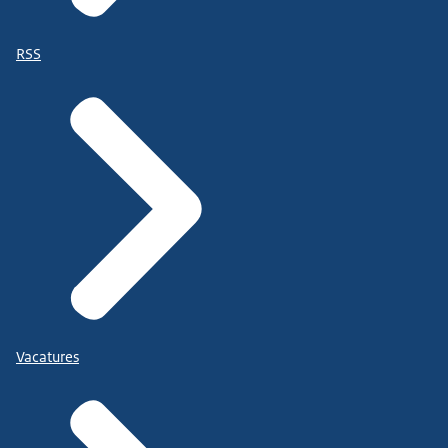
RSS
Vacatures