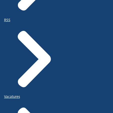
RSS
Vacatures