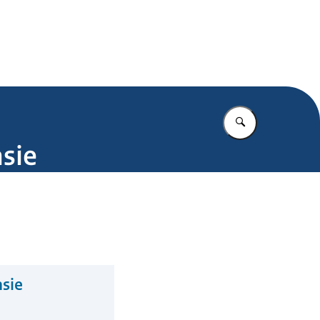
.nl
Vul in wat u z
sie
nsie