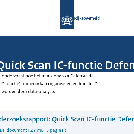
Naar de homepage van Rijksoverheid
Rijksoverheid
uick Scan IC-functie Defen
t onderzocht hoe het ministerie van Defensie de
(IC-functie) opnieuw kan organiseren en hoe de IC-
n worden door data-analyse.
erzoeksrapport: Quick Scan IC-functie Defe
DF-document
1.27 MB
13 pagina's