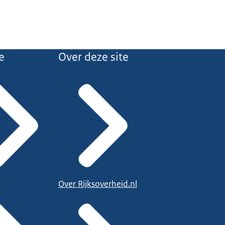
e
Over deze site
Over Rijksoverheid.nl