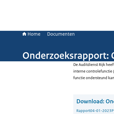
Home
Documenten
Onderzoeksrapport: Q
De Auditdienst Rijk heef
interne controlefunctie 
functie ondersteund ka
Download:
Ond
Rapport
04-01-2023
P