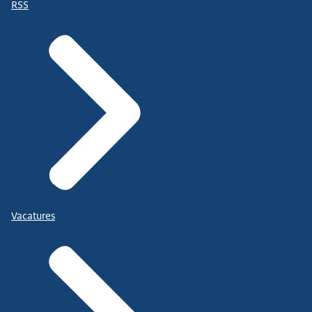
RSS
Vacatures