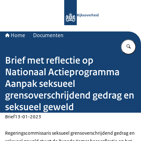
Naar de homepage van Rijksoverheid
Rijksoverheid
Home
Documenten
Vu
Brief met reflectie op
Nationaal Actieprogramma
Aanpak seksueel
grensoverschrijdend gedrag en
seksueel geweld
Brief
13-01-2023
Regeringscommissaris seksueel grensoverschrijdend gedrag en