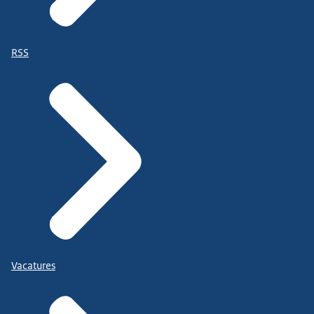
RSS
Vacatures