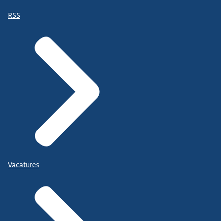
RSS
Vacatures