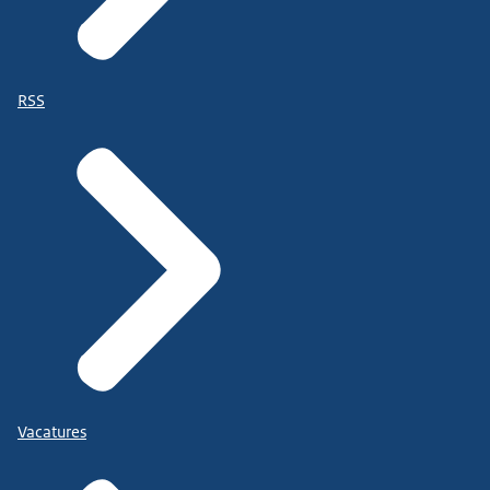
RSS
Vacatures