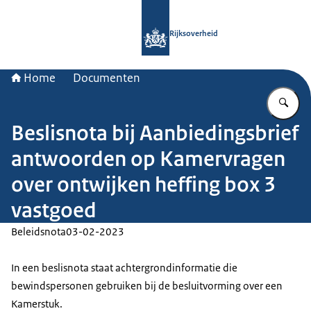
Naar de homepage van Rijksoverheid
Rijksoverheid
Home
Documenten
Vu
Beslisnota bij Aanbiedingsbrief
antwoorden op Kamervragen
over ontwijken heffing box 3
vastgoed
Beleidsnota
03-02-2023
In een beslisnota staat achtergrondinformatie die
bewindspersonen gebruiken bij de besluitvorming over een
Kamerstuk.