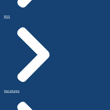
RSS
Vacatures