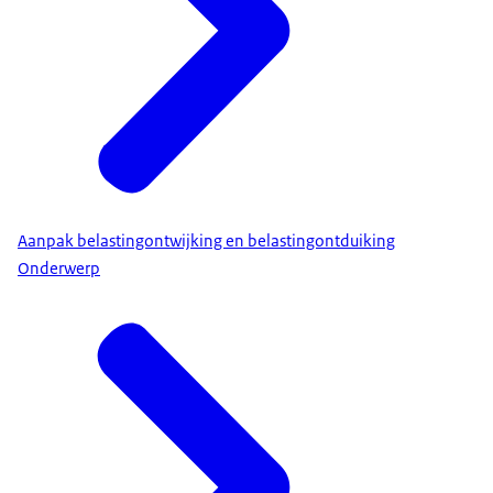
Aanpak belastingontwijking en belastingontduiking
Onderwerp