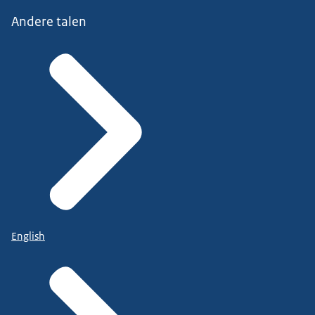
Andere talen
English