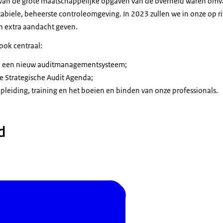
van de grote maatschappelijke opgaven van de overheid waren omvang
abiele, beheerste controleomgeving. In 2023 zullen we in onze op r
n extra aandacht geven.
 ook centraal:
n een nieuw auditmanagementsysteem;
 Strategische Audit Agenda;
pleiding, training en het boeien en binden van onze professionals.
d