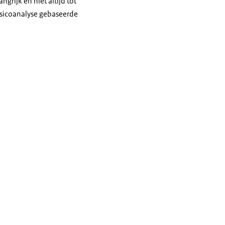
rijk en niet altijd tot
isicoanalyse gebaseerde